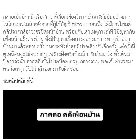
กลายเป็นอีกหนึ่งเรื่องราว ที่เรียกเสียงวิพากษ์วิจารณ์เป็นอย่างมาก
ในโลกออนไลน์ หลังจากที่ผู้ใช้บัญชี tiktok รายหนึ่ง ได้มีการโพสต์
คลิปจากกล้องวงจรปิดหน้าบ้าน พร้อมกับเล่าเหตุการณ์ที่มีปัญหากับ
เพื่อนบ้านฝั่งตรงข้าม ซึ่งมีปัญหาเรื่องการจอดรถขวางทางเข้าออก
บ้านมาแล้วหลายครั้ง จนกระทั่งล่าสุดมีปากเสียงกันอีกตรั้ง แต่ครั้งนี้
ดูเหมือนจะไม่จบง่ายๆ เพราะฝั่งตรงข้ามมีการกลั่นแกล้ง ทั้งเดินมา
ปิดวาล์วน้ำ ล่าสุดถึงขั้นโปรยน็อต ตะปู กลางถนน พอแจ้งตำรวจมา
คนก่อเหตุกลับไม่กล้าออกมารับผิดชอบ
ชม
คลิปคลิกที่นี่