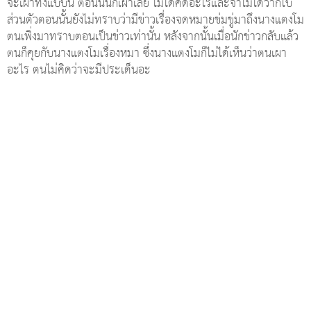
จะเผาทิ้งแบบนี้ ตอนนั้นก็เผาเลย ไม่ได้คิดอะไรและจำไม่ได้ว่ากี่ใบ
ส่วนตัวตอนนั้นยังไม่ทราบว่ามีข่าวเรื่องจดหมายข่มขู่มาถึงนางแตงโม
ตนเพิ่งมาทราบตอนเป็นข่าวเท่านั้น หลังจากนั้นเมื่อนักข่าวกลับแล้ว
ตนก็คุยกับนางแตงโมเรื่องหมา ซึ่งนางแตงโมก็ไม่ได้เห็นว่าตนเผา
อะไร ตนไม่คิดว่าจะมีประเด็นอะ