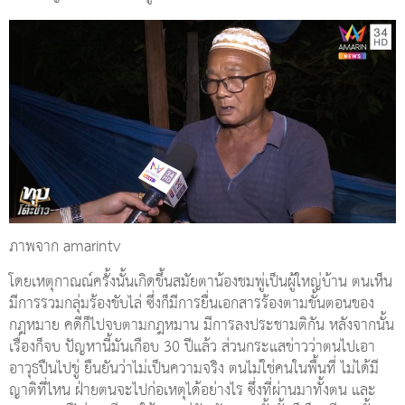
ภาพจาก amarintv
โดยเหตุกาณณ์ครั้งนั้นเกิดขึ้นสมัยตาน้องชมพู่เป็นผู้ใหญ่บ้าน ตนเห็น
มีการรวมกลุ่มร้องขับไล่ ซึ่งก็มีการยื่นเอกสารร้องตามขั้นตอนของ
กฎหมาย คดีก็ไปจบตามกฎหมาน มีการลงประชามติกัน หลังจากนั้น
เรื่องก็จบ ปัญหานี้มันเกือบ 30 ปีแล้ว ส่วนกระแสข่าวว่าตนไปเอา
อาวุธปืนไปขู่ ยืนยันว่าไม่เป็นความจริง ตนไม่ใช่คนในพื้นที่ ไม่ได้มี
ญาติที่ไหน ฝ่ายตนจะไปก่อเหตุได้อย่างไร ซึ่งที่ผ่านมาทั้งตน และ