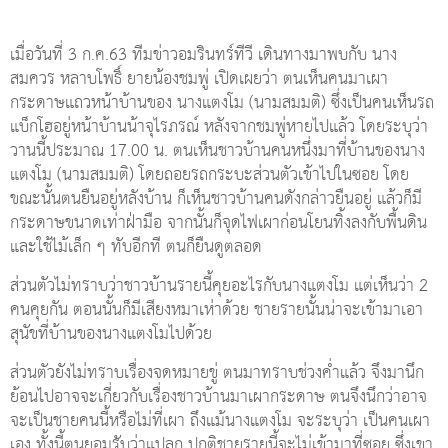
เมื่อวันที่ 3 ก.ค.63 ทีมข่าวอมรินทร์ทีวี เดินทางมาพบกับ นาง
สมควร หลาบโพธิ์ ยายน้องชมพู่ เปิดเผยว่า ตนเห็นคนมาเผา
กระดาษแถวหน้าบ้านของ นางแตงโม (นามสมมติ) ซึ่งเป็นคนเห็นรถ
แบ็กโฮอยู่หน้าบ้านน้าจุไรภรณ์ หลังจากชมพู่หายไปแล้ว โดยระบุว่า
วานนี้ประมาณ 17.00 น. ตนเห็นชาวบ้านคนหนึ่งมาที่บ้านของนาง
แตงโม (นามสมมติ) โดยถอยรถกระบะส่วนตัวเข้าไปในซอย โดย
ขณะนั้นตนยืนอยู่หลังบ้าน ก็เห็นชาวบ้านคนดังกล่าวยืนอยู่ แล้วก็มี
กระดาษขนาดเท่าฝ่ามือ จากนั้นก็จุดไฟเผาก่อนโยนทิ้งลงกับพื้นดิน
และใช้ไม้เล็ก ๆ ทับอีกที ตนก็ยืนดูตลอด
ส่วนตัวไม่ทราบว่าชาวบ้านรายนี้คุยอะไรกับนางแตงโม แต่เห็นว่า 2
คนคุยกัน ตอนนั้นก็มีเสียงหมาเห่าด้วย ชายรายนั้นน่าจะเข้ามาเอา
สุนัขที่บ้านของนางแตงโมไปด้วย
ส่วนตัวยังไม่ทราบเรื่องจดหมายขู่ ตนมาทราบช่วงค่ำแล้ว จึงมานึก
ย้อนไปอาจจะเกี่ยวกับเรื่องชาวบ้านมาเผากระดาษ ตนจึงนึกว่าอาจ
จะเป็นชายคนนี้หรือไม่ที่เผา ถึงแม้นางแตงโม จะระบุว่า เป็นคนเผา
เอง ทั้งนี้ตนยอมรับว่าแปลก ปกติชายรายนี้จะไม่เข้ามาที่ซอย ซึ่งเขา