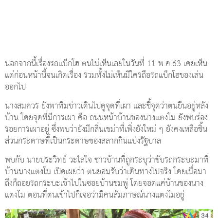
นอกจากนี้เรื่องรถแบ็กโฮ ตนไม่เห็นเลยในวันที่ 11 พ.ค.63 เคยเห็น
แต่ก่อนหน้านี้จนเกิดเรื่อง รวมทั้งไม่เห็นมีใครถือรถแบ็กโฮของเล่น
ออกไป
นางสมควร ยังพาทีมข่าวเดินไปดูจุดที่เผา และชี้จุดว่าตนยืนอยู่หลัง
บ้าน โดยจุดที่มีการเผา คือ ถนนหน้าบ้านของนางแตงโม ยังพบร่อง
รอยการเผาอยู่ ซึ่งพบว่ายังมีกลิ่นเขม่าที่เพิ่งยังใหม่ ๆ ยังคงเหลือชิ้น
ส่วนกระดาษที่เป็นกระดาษของสลากกินแบ่งรัฐบาล
พบกับ นายประวิทย์ วะไลใจ ชาวบ้านที่ถูกระบุว่าขับรถกระบะมาที่
บ้านนางแตงโม เปิดเผยว่า ตนยอมรับว่าเดินทางไปจริง โดยเมื่อมา
ถึงก็ถอยรถกระบะเข้าไปในซอยบ้านชมพู่ โดยจอดแค่บ้านของนาง
แตงโม ตอนที่ตนเข้าไปก็เจอว่ามีคนสัมภาษณ์นางแตงโมอยู่