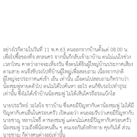
อย่างไรก็ตามในวันที่ 11 พ.ค.63 ตนออกจากบ้านตั้งแต่ 08.00 น.
เพื่อไปซื้อของที่จ.สกลนคร จากนั้นก็กลับเข้ามาบ้าน ตนไม่แน่ใจช่วง
เวลาไหน คาดว่าอาจจะเที่ยงวัน ซึ่งตนได้ยินผู้ใหญ่บ้านประกาศเสียง
ตามสาย ตนจึงขับรถไปที่บ้านผู้ใหญ่เพื่อสอบถาม เนื่องจากปกติ
ผู้ใหญ่จะประกาศแค่เช้า เย็น เท่านั้น เมื่อตนไปสอบถามก็ทราบว่า
น้องชมพู่หายตตัวไป ตนไม่ได้ไปค้นหา อะไร ตนก็ขับรถไปทำธุระ
เท่านั้น ซึ่งไม่ได้เข้าบ้านน้องชมพู่ ไม่ได้เห็นใครถือรถแบ็กโฮ
นายประวิทย์ วะไลใจ ชาวบ้าน ซึ่งเคยมีปัญหากับตาน้องชมพู่ ไม่ได้มี
ปัญหากับคนอื่นในครอบครัว เปิดเผยว่า ตนยอมรับว่าเคยมีปัญหากับ
นายชาญ หลาบโพธิ์ ตาของชมพู่ แต่ตนไม่เคยมีปัญหากับครอบครัว
น้องชมพู่ รวมถึงพี่น้องคนอื่น ๆ ตนเจอกันยังทักทาย คุยกันได้ ส่วน
นายชาญ ก็ต่างคนต่างอยู่เท่านั้น