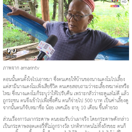
ภาพจาก amarintv
ตอนนั้นตนตั้งใจไปเอาหมา ซึ่งตนเคยให้บ้านของนางแตงโมไปเลี้ยง
แต่สามีนางแตงโมเพิ่งเสียชีวิต ตนเคยสอบถามว่าจะเลี้ยงหมาต่อหรือ
ไหม ซึ่งนางแตงโมก็ระบุว่าให้ไปรับคืน เพราะกลัวว่าจะดูแลไม่ดี แล้ว
ถูกรถชน ตนจึงเข้าไปเพื่อซื้อคืน ตนก็จ่ายไป 500 บาท เป็นค่าเลี้ยงดู
จากนั้นตนก็จับหมาชื่อ น้อย เพศเมีย อายุ 10 เดือน ขึ้นท้ายรถ
ส่วนเรื่องการเผากระดาษ ตนยอมรับว่าเผาจริง โดยกระดาษดังกล่าว
เป็นกระดาษลอตเตอรี่ที่ไม่ถูกรางวัล ปกติหากตนไม่ทิ้งถังขยะ ตนก็