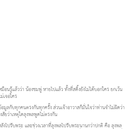
มือนรู้แล้วว่า น้องชมพู่ หายไปแล้ว ทั้งที่สดิ้งยังไม่ได้บอกใคร ยกเว้น
ไม่เจอใคร
้ข้อมูลกับทุกคนตรงกันทุกครั้ง ส่วนเจ้าอาวาสก็มั่นใจว่าท่านจำไม่ผิดว่า
สงสัยว่าเหตุใดลุงพลพูดไม่ตรงกัน
รือหลังไปรับพระ และช่วงเวลาที่ลุงพลไปรับพระนานกว่าปกติ คือ ลุงพล