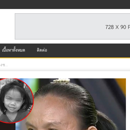
เนื้อหาทั้งหมด
ติดต่อ
งช...