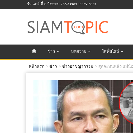
วัน เสาร์ ที่ 8 สิงหาคม 2569 เวลา 12:39:38 น.
ข่าว
บทความ
ไลฟ์สไตล์
หน้าแรก
ข่าว
ข่าวอาชญากรรม
สุดจะทนแล้ว แม่น้อ