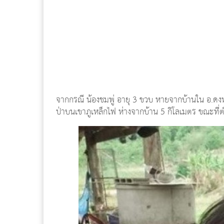
จากกรณี น้องชมพู่ อายุ 3 ขวบ หายจากบ้านใน อ.ดง
ป่าบนเขาภูเหล็กไฟ ห่างจากบ้าน 5 กิโลเมตร ขณะที่