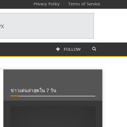
Privacy Policy
|
Terms of Service
FOLLOW
ข่าวเด่นล่าสุดใน 7 วัน