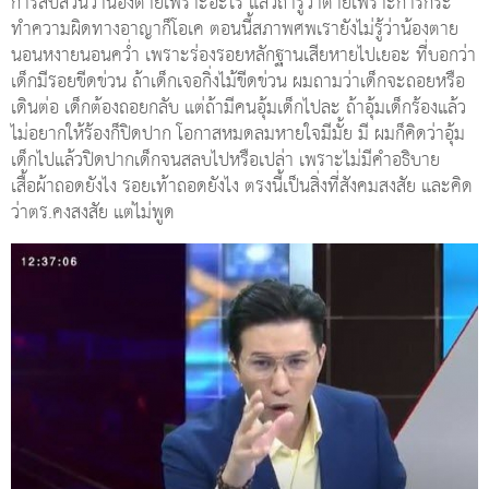
การสืบสวนว่าน้องตายเพราะอะไร แล้วถ้ารู้ว่าตายเพราะการกระ
ทำความผิดทางอาญาก็โอเค ตอนนี้สภาพศพเรายังไม่รู้ว่าน้องตาย
นอนหงายนอนคว่ำ เพราะร่องรอยหลักฐานเสียหายไปเยอะ ที่บอกว่า
เด็กมีรอยขีดข่วน ถ้าเด็กเจอกิ่งไม้ขีดข่วน ผมถามว่าเด็กจะถอยหรือ
เดินต่อ เด็กต้องถอยกลับ แต่ถ้ามีคนอุ้มเด็กไปละ ถ้าอุ้มเด็กร้องแล้ว
ไม่อยากให้ร้องก็ปิดปาก โอกาสหมดลมหายใจมีมั้ย มี ผมก็คิดว่าอุ้ม
เด็กไปแล้วปิดปากเด็กจนสลบไปหรือเปล่า เพราะไม่มีคำอธิบาย
เสื้อผ้าถอดยังไง รอยเท้าถอดยังไง ตรงนี้เป็นสิ่งที่สังคมสงสัย และคิด
ว่าตร.คงสงสัย แต่ไม่พูด