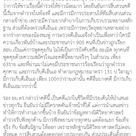
ว่าการให้ข่าวเรื่องนี้ตำรวจให้ข่าวน้อยมาก โดยยืนยันการสืบสวนคดี
นี้เริ่มจากตำรวจในท้องที่ และมีการมีการประสานให้ทีมสืบสวนส่วน
กลางเข้าข่าย เพราะมีความยากลำบากในการเก็บรวบรวมพยานหลัก
ฐาน ส่วนที่ต้องตรวจดีเอ็นเอ เพราะมีการพบวัตถุพยานหลายอย่าง
จากร่างกายของน้องชมพู่ การตรวจดีเอ็นเอจึงจำเป็นเพื่อหาว่าใครมี
ความเกี่ยวพันธ์บ้างและประชาชนกว่า 900 คนที่เป็นข่าวถูกเรียก
สอบ เป็นแค่การพูดคุยกัน ไม่ได้เป็นการบังคับหรือ ละเมิด ทุกคนที่
พูดคุยด้วยความสมัครใจและคดีนี้พยานจริงๆ ในสำนวน เพียง
63ราย และที่ผ่านมาไม่เคยมีประชาชนการร้องเรียนว่าถูกตำรวจ
คุกคาม และการเก็บดีเอ็นเอ ทำตามกฎหมายมาตรา 131 ป.วิอาญา
มีการเก็บดีเอ็นเอ เพียง 100กว่ารายเท่านั้น คดีอื่นบางคดี มีการเก็บ
ดีเอ็นเอมากกว่านี้
รอง ผบ.ตร.กล่าวว่าคดีนี้ เป็นคดีแรกในชีวิตที่มีประเด็นให้นำเสนอ
ข่าวทุกวัน ยืนยันว่าไม่มีใครกดดันเจ้าหน้าที่ได้ แต่การนำเสนอข่าว
ทำให้การทำงานยากขึ้นบ้าง ยืนยันว่าข้อมูลทางนิติวิทยาศาสตร์
ตำรวจรับฟังทุกด้าน มีการฟังพยานจากทุกคน แต่ต้องแยก ข้อเท็จ
จริง กับ ข้อสันนิฐาน ให้ออก เพราะหลักฐานนิติวิทยาศาสตร์ไม่ตอบ
ทั้งหมด การสืบสวนต้องดูทุกอย่างประกอบกัน ส่วนประเด็นตั้งธงหา