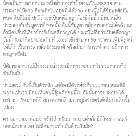
น้องเป็นการฆาตกรรม หนึ่งฆ่า สองทำร้ายจนเป็นเหตุตาย สาม
ประมาทให้ตาย สี่พาเด็กไปทอดทิ้งให้ตาย ตอนนี้ไม่ได้ข้อมูลสักอัน
คนพาไปก็ไม่มี ปกติถ้าจะเป็นคดีอาญาต้องมีต้นน้ำ มีพยานอื่น
ประกอบกับชันสูตรพลิกศพมั้ย อันนี้ชันสูตรพลิกศพบอกไม่ได้จริง แต่
ถ้ามีคนอื่นที่เกี่ยวข้องก็เป็นคดีอาญาได้ ขณะนี้ไม่ถือว่าเป็นคดีอาญา
วันนี้ตร.เองก็พยายามเต็มที่ เอามาเข้าสำนวน 60 กว่าคน เพื่อพิสูจน์
ให้ได้ว่าเป็นการตายผิดธรรมชาติ หรือเป็นการกระทำความผิดทาง
อาญาหรือไม่
นิติเวชบอกว่าไม่มีร่องรอยล่วงละเมิดทางเพศ เอาไปประกอบหรือ
จำเป็นมั้ย?
ปรเมศวร์ อันนี้เป็นตัวหลัก แต่ต้องมีตัวอย่างอื่นประกอบ สมมติมี
พยานเห็นว่า มีคนเห็นคนนี้อุ้มเด็กคนนี้ไป อันนั้นอาจประกอบได้
เพราะการพบศพก็ดี สภาพศพก็ดี สภาพภูมิศาสตร์เด็กไม่น่าเดินขึ้น
ไปเอง
ตร.บอกว่าเขาค่อนข้างชัวร์สำหรับบางคน แต่หลักนิติวิทยาศาสตร์
บอกน้องตายเอง ไม่มีคนกระทำ มันค้านกันมั้ย?