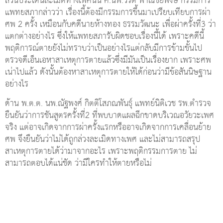
ส่วนประเด็นละเมิดทางเพศนั้น ศ.นพ.วิรัติ พาณิชย์พงษ์ กรรมการ
แพทยสภากล่าวว่า เรื่องนี้ต้องมีกรรมการขึ้นมาเปรียบเทียบการผ่า
ศพ 2 ครั้ง เหมือนกับคดีนายห้างทอง ธรรมวัฒนะ เพื่อผ่าครั้งที่3 ว่า
แตกต่างอย่างไร ซึ่งให้แพทยสภารับผิดชอบเรื่องนี้ได้ เพราะคดีนี้
พฤติการณ์ตายยังไม่ทราบว่าเป็นอย่างไรแต่กลับมีการข้ามขั้นไป
ตรวจดีเอ็นเอหาสาเหตุการตายแล้วซึ่งมีมันเป็นเรื่องยาก เพราะศพ
เน่าไปแล้ว ดังนั้นต้องหาสาเหตุการตายให้ได้ก่อนว่ามีข้อสันนิษฐาน
อย่างไร
ด้าน พ.ต.ต. นพ.ณัฐพงศ์ กิตติโสภณพันธุ์ แพทย์นิติเวช รพ.ตำรวจ
ยืนยันว่าการชันสูตรครั้งที่2 ที่พบบาดแผลฉีกขาดบริเวณอวัยวะเพศ
จริง แต่อาจเกิดจากการผ่าครั้งแรกหรืออาจเกิดจากการเคลื่อนย้าย
ศพ จึงยืนยันว่าไม่ได้ถูกล่วงละเมิดทางเพศ และไม่สามารถสรุป
สาเหตุการตายได้ว่ามาจากอะไร เพราะพฤติกรรมการตาย ไม่
สามารถตอบได้แน่ชัด ว่ามีใครทำให้ตายหรือไม่