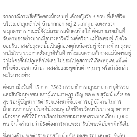
จากกรณีการเสียชีวิตของน้องชมพู่ เด็กหญิงวัย 3 ขวบ ที่เสียชีวิต
บริเวณป่าภูเหล็กไฟ บ้านกกกอก หมู่ 2 ต.กกตูม อ.ดงหลวง
จ.มุกดาหาร ขณะนี้ยังไม่สามารถจับคนร้ายได้ ต่อมากลายเป็นที่
จับตามองอย่างมากเมื่อนางสาวิตรี วงศ์ศรีชา แม่น้องชมพู่ เปิดใจ
ยอมรับว่าสงสัยลุงพลนั้นเป็นผู้ก่อเหตุกับน้องชมพู่ ซึ่งทางด้าน ลุงพล
ทนไม่ไหว ประกาศตัดญาติทันที พร้อมแฉความลับของแม่น้องชมพู่
ว่าไม่เคยขึ้นไปภูเหล็กไฟเลย ไม่ยอมไปดูสถานที่เกิดเหตุเลยแม้แต่
ครั้งเดียวจนชาวบ้านต่างสงสัยและพูดกันต่างๆนาๆ หรือกำลังกลัว
อะไรบางอย่าง
ต่อมา เมื่อวันที่ 15 ก.ค. 2563 กรรมาธิการกฎหมาย การยุติธรรม
และสิทธิมนุษยชน สภาผู้แทนราษฎร เชิญ พล.ต.อ.สุวัฒน์ แจ้งยอด
สุข รองผู้บัญชาการตำรวจแห่งชาติชี้แจงการปฏิบัติงาน ในการ
สืบสวนหาคนร้ายในคดีน้องชมพู่ เสียชีวิตปริศนาในป่า จ.มุกดาหาร
เนื่องจาก คดีนี้ที่มีการเรียกประชาชนมาสอบสวนมากเกือบ 1,000
คน จึงตั้งคำถามว่ามีธงต้องการหาแพะมารับโทษเพื่อปิดคดีหรือไม่
ซึ่งทางด้าน พลตำรวจเอกสุวัฒน์ แจ้งยอดสุข รอง ผบ.ตร. ยืนยัน