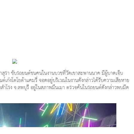
เมาสุรา ขับรถยนต์ชนคนในงานบวชที่วัดเขาสะพานนาค มีผู้บาดเจ็บ
ยนต์เก๋งโตโยต้าแคมรี่ จอดอยู่บริเวณในงานดังกล่าวได้รับความเสียหาย
กสำโรง จ.ลพบุรี อยู่ในสภาพมึนเมา ตรวจค้นในรถยนต์ดังกล่าวพบมีด